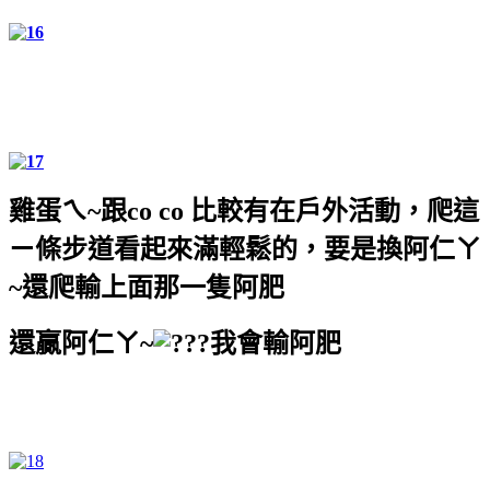
雞蛋ㄟ
~
跟
co co
比較有在戶外活動，爬這
ㄧ條步道看起來滿輕鬆的，要是換阿仁ㄚ
~
還爬輸上面那一隻阿肥
還贏阿仁ㄚ~
我會輸阿肥