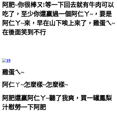
阿肥
~
你很棒ㄡ
!
等一下回去就有牛肉可以
吃了，至少你還贏過一個阿仁ㄚ
~
，要是
阿仁ㄚ
~
來，早在山下唉上來了，雞蛋ㄟ
~
在後面笑到不行
雞蛋ㄟ
~
阿仁ㄚ
~怎麼樣~怎麼樣~
阿肥還贏阿仁ㄚ
~
聽了我爽，買一罐鳳梨
汁慰勞一下阿肥