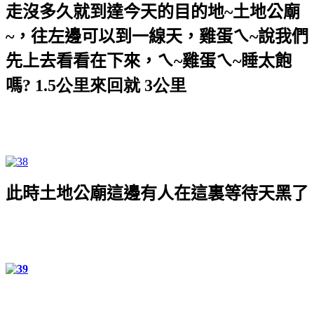
走沒多久就到達今天的目的地
~
土地公廟
~
，往左邊可以到一線天，雞蛋ㄟ
~
說我們
先上去看看在下來，ㄟ
~
雞蛋ㄟ
~
睡太飽
嗎
? 1.5
公里
來回就 3
公里
此時土地公廟這邊有人在這裏等待天黑了