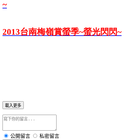
~
2013
台南梅嶺賞螢季~
螢光閃閃~
載入更多
公開留言
私密留言